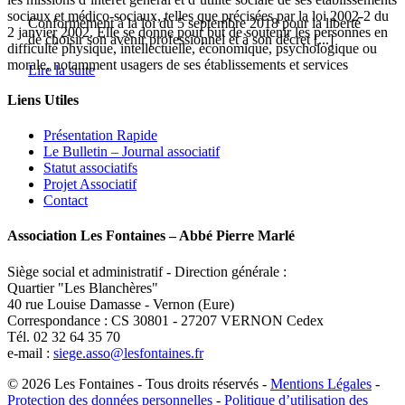
sociaux et médico-sociaux, telles que précisées par la loi 2002-2 du
Conformément à la loi du 5 septembre 2018 pour la liberté
2 janvier 2002. Elle se donne pour but de soutenir les personnes en
de choisir son avenir professionnel et à son décret [...]
difficulté physique, intellectuelle, économique, psychologique ou
morale, notamment usagers de ses établissements et services
Lire la suite
Liens Utiles
Présentation Rapide
Le Bulletin – Journal associatif
Statut associatifs
Projet Associatif
Contact
Association Les Fontaines – Abbé Pierre Marlé
Siège social et administratif - Direction générale :
Quartier "Les Blanchères"
40 rue Louise Damasse - Vernon (Eure)
Correspondance : CS 30801 - 27207 VERNON Cedex
Tél. 02 32 64 35 70
e-mail :
siege.asso@lesfontaines.fr
© 2026 Les Fontaines - Tous droits réservés -
Mentions Légales
-
Protection des données personnelles
-
Politique d’utilisation des