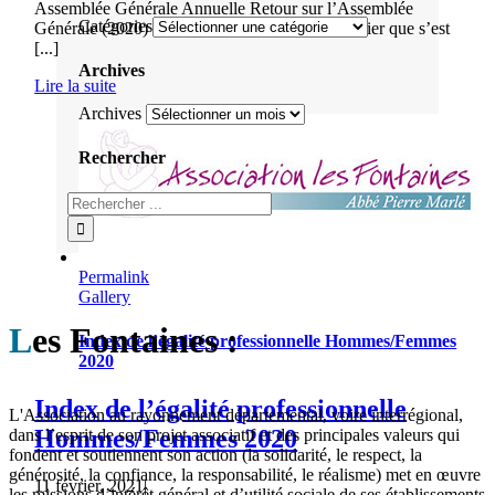
Assemblée Générale Annuelle Retour sur l’Assemblée
Catégories
Générale (2020) C’est dans un contexte particulier que s’est
[...]
Archives
Lire la suite
Archives
Rechercher
Permalink
Gallery
L
es Fontaines :
Index de l’égalité professionnelle Hommes/Femmes
2020
Index de l’égalité professionnelle
L'Association au rayonnement départemental, voire interrégional,
Hommes/Femmes 2020
dans l’esprit de son projet associatif et des principales valeurs qui
fondent et soutiennent son action (la solidarité, le respect, la
générosité, la confiance, la responsabilité, le réalisme) met en œuvre
11 février, 2021
|
les missions d’intérêt général et d’utilité sociale de ses établissements