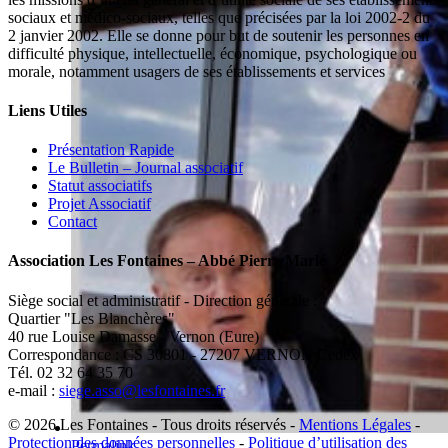
sociaux et médico-sociaux, telles que précisées par la loi 2002-2 du
2 janvier 2002. Elle se donne pour but de soutenir les personnes en
difficulté physique, intellectuelle, économique, psychologique ou
morale, notamment usagers de ses établissements et services
Liens Utiles
Présentation Rapide
Le Bulletin – Journal associatif
Statut associatifs
Projet Associatif
Contact
Association Les Fontaines – Abbé Pierre Marlé
Siège social et administratif - Direction générale :
Quartier "Les Blanchères"
40 rue Louise Damasse - Vernon (Eure)
Correspondance : CS 30801 - 27207 VERNON Cedex
Tél. 02 32 64 35 70
e-mail :
siege.asso@lesfontaines.fr
© 2026 Les Fontaines - Tous droits réservés -
Mentions Légales
-
Protection des données personnelles
-
Politique d’utilisation des
Permalink