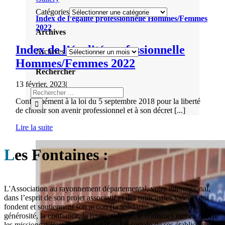
Catégories
Index de l’égalité professionnelle Hommes/Femmes
2022
Archives
Index de l’égalité professionnelle
Archives
Hommes/Femmes 2022
Rechercher
13 février, 2023
|
Conformément à la loi du 5 septembre 2018 pour la liberté
de choisir son avenir professionnel et à son décret [...]
Lire la suite
L
es Fontaines :
L'Association au rayonnement départemental, voire interrégional,
dans l’esprit de son projet associatif et des principales valeurs qui
fondent et soutiennent son action (la solidarité, le respect, la
générosité, la confiance, la responsabilité, le réalisme) met en œuvre
les missions d’intérêt général et d’utilité sociale de ses établissements