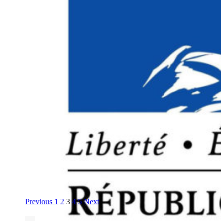
Previous
1
2
3
4
5
Next