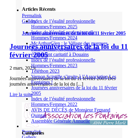
Articles Récents
Permalink
Gallery
Index de l’égalité professionnelle
Hommes/Femmes 2025
Index de l’égalité professionnelle
Journées anniversaires de la loi du 11 février 2005
Hommes/Femmes 2024
McArthurGlen : le Village des marques
Journées anniversaires de la loi du 11
Paris-Giverny organise son premier
février 2005
événement caritatif à Douains
Index de l’égalité professionnelle
Hommes/Femmes 2023
2 mars, 2023
|
Téléthon 2023
Vernon Scintille s’invite à l’Association Les
Journées anniversaires de la loi du 11 février 2005 Des
Fontaines !
journées anniversaires de la loi du [...]
Journées anniversaires de la loi du 11 février
2005
Lire la suite
Index de l’égalité professionnelle
Hommes/Femmes 2022
AVIS DE DÉCÈS de Monsieur Fernand
Quintal
Assemblée Générale Annuelle
Permalink
Catégories
Gallery