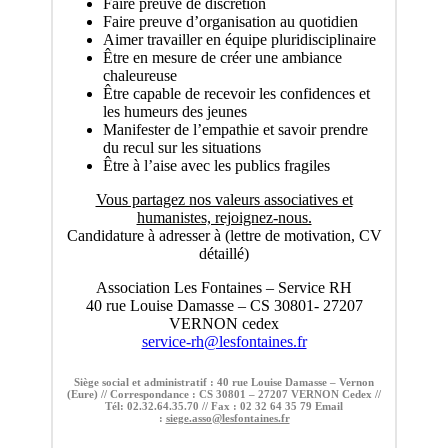
Faire preuve de discrétion
Faire preuve d’organisation au quotidien
Aimer travailler en équipe pluridisciplinaire
Être en mesure de créer une ambiance
chaleureuse
Être capable de recevoir les confidences et
les humeurs des jeunes
Manifester de l’empathie et savoir prendre
du recul sur les situations
Être à l’aise avec les publics fragiles
Vous partagez nos valeurs associatives et
humanistes, rejoignez-nous.
Candidature à adresser à (lettre de motivation, CV
détaillé)
Association Les Fontaines – Service RH
40 rue Louise Damasse – CS 30801- 27207
VERNON cedex
service-rh@lesfontaines.fr
Siège social et administratif : 40 rue Louise Damasse – Vernon
(Eure) // Correspondance : CS 30801 – 27207 VERNON Cedex //
Tél: 02.32.64.35.70 // Fax : 02 32 64 35 79 Email
:
siege.asso@lesfontaines.fr